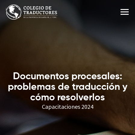
Inicio
Institucional
Matriculación
Documentos procesales:
Beneficios
problemas de traducción y
Área matriculados
cómo resolverlos
Capacitaciones 2024
Actividades
Contacto