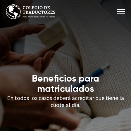
Inicio
Institucional
Matriculación
Beneficios
Beneficios para
matriculados
Área matriculados
En todos los casos deberá acreditar que tiene la
cuota al día.
Actividades
Contacto