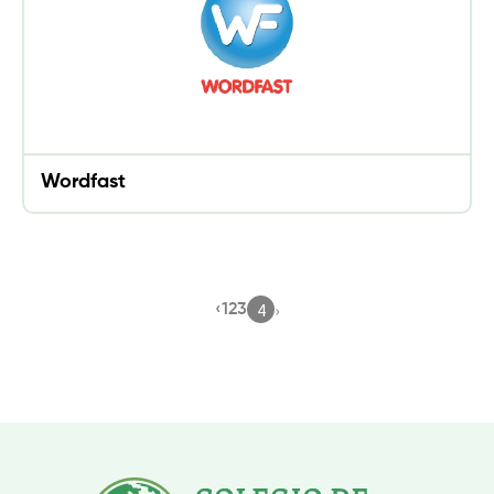
Wordfast
4
›
‹
1
2
3