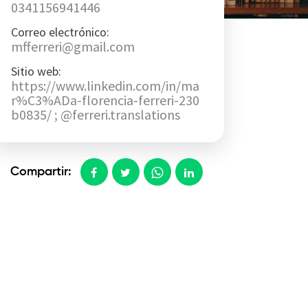
0341156941446
Correo electrónico:
mfferreri@gmail.com
Sitio web:
https://www.linkedin.com/in/ma
r%C3%ADa-florencia-ferreri-230
b0835/ ; @ferreri.translations
Compartir: