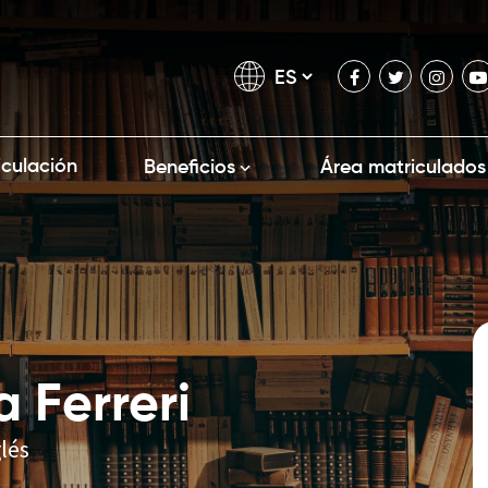
iculación
Beneficios
Área matriculados
a Ferreri
lés